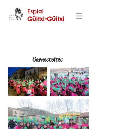
Esplai
Güitxi-Güitxi
2014-2015
Carnestoltes